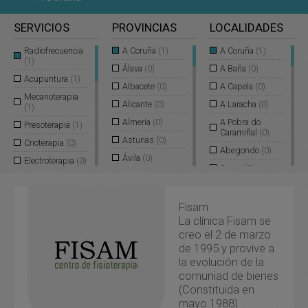
SERVICIOS
PROVINCIAS
LOCALIDADES
Radiofrecuencia
A Coruña
(1)
A Coruña
(1)
(1)
Álava
(0)
A Baña
(0)
Acupuntura
(1)
Albacete
(0)
A Capela
(0)
Mecanoterapia
Alicante
(0)
A Laracha
(0)
(1)
Almería
(0)
A Pobra do
Presoterapia
(1)
Caramiñal
(0)
Asturias
(0)
Crioterapia
(0)
Abegondo
(0)
Ávila
(0)
Electroterapia
(0)
Ames
(0)
Badajoz
(0)
Fisioterapia a
Aranga
(0)
Domicilio
(0)
Baleares
(0)
Ares
(0)
Fisam
Fisioterapia
Barcelona
(0)
Deportiva
(0)
La clínica Fisam se
Arteixo
(0)
Burgos
(0)
creo el 2 de marzo
Magnetoterapia
Arzúa
(0)
(0)
de 1995 y provive a
Cáceres
(0)
As Pontes de
la evolución de la
Masajes
(0)
Cádiz
(0)
García
comuniad de bienes
Rodríguez
(0)
Nutrición
Cantabria
(0)
(Constituida en
Deportiva
(0)
As Somozas
(0)
Castellón
(0)
mayo 1988)