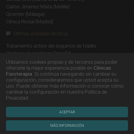
Bergantiños
(0)
Vizcaya
(0)
Carlos Jiménez Mata
(Melilla)
Mañón
(0)
Qicenter
(Málaga)
Zamora
(0)
Mazaricos
(0)
Clínica Riosal
(Madrid)
Zaragoza
(0)
Melide
(0)
Mesía
(0)
Últimas entradas del blog
Miño
(0)
Tratamiento activo del esguince de tobillo
Moeche
(0)
Ventajas de practicar CrossFit
Monfero
(0)
Beurer EM49, un electroestimulador barato y
Utilizamos cookies propias y de terceros para poder
Mugardos
(0)
superventas
ofrecerle la mejor experiencia posible en
Clínicas
Murcia
(0)
Fisioterapia
. Si continúa navegando sin cambiar su
Compex SP 8.0, el mejor electroestimulador de 2020
Muros
(0)
configuración, consideraremos que usted acepta su
SP 6.0, el electroestimulador inalámbrico más barato de
uso. Puede obtener más información o conocer cómo
Muxía
(0)
Compex
cambiar la configuración en nuestra
Política de
Narón
(0)
Los orígenes de Joseph Hubertus Pilates
Privacidad
.
Neda
(0)
Negreira
(0)
ACEPTAR
Noia
(0)
O Pino
(0)
MÁS INFORMACIÓN
Oleiros
(0)