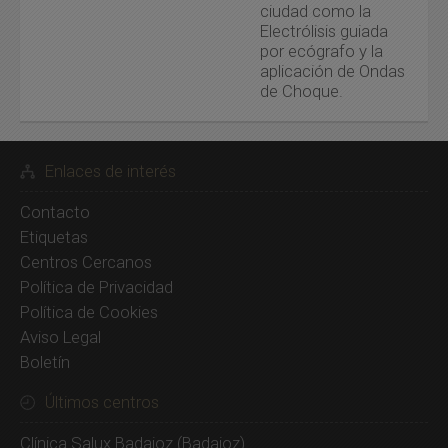
ciudad como la
Electrólisis guiada
por ecógrafo y la
aplicación de Ondas
de Choque.
Enlaces de interés
Contacto
Etiquetas
Centros Cercanos
Política de Privacidad
Política de Cookies
Aviso Legal
Boletín
Últimos centros
Clínica Salux Badajoz
(Badajoz)