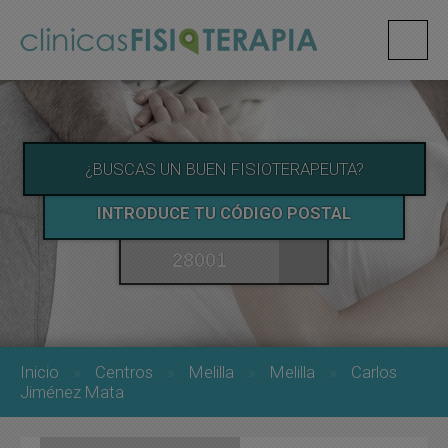
¿BUSCAS UN BUEN FISIOTERAPEUTA?
INTRODUCE TU CÓDIGO POSTAL
Inicio
Centros
Melilla
Melilla
Carlos
Jiménez Mata