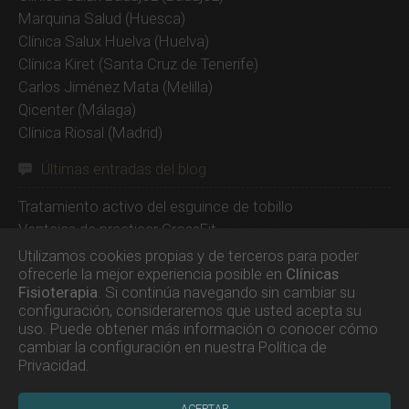
Marquina Salud
(Huesca)
Clínica Salux Huelva
(Huelva)
Clínica Kiret
(Santa Cruz de Tenerife)
Carlos Jiménez Mata
(Melilla)
Qicenter
(Málaga)
Clínica Riosal
(Madrid)
Últimas entradas del blog
Tratamiento activo del esguince de tobillo
Ventajas de practicar CrossFit
Beurer EM49, un electroestimulador barato y
Utilizamos cookies propias y de terceros para poder
superventas
ofrecerle la mejor experiencia posible en
Clínicas
Fisioterapia
. Si continúa navegando sin cambiar su
Compex SP 8.0, el mejor electroestimulador de 2020
configuración, consideraremos que usted acepta su
SP 6.0, el electroestimulador inalámbrico más barato de
uso. Puede obtener más información o conocer cómo
Compex
cambiar la configuración en nuestra
Política de
Los orígenes de Joseph Hubertus Pilates
Privacidad
.
ACEPTAR