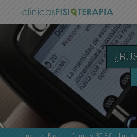
¿BU
Inicio
Blog
Compex SP 8.0, el mejor