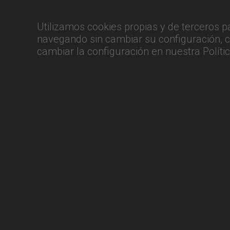
Utilizamos cookies propias y de terceros p
navegando sin cambiar su configuración,
cambiar la configuración en nuestra
Políti
Enlaces de interés
Contacto
Etiquetas
Centros Cercanos
Política de Privacidad
Política de Cookies
Aviso Legal