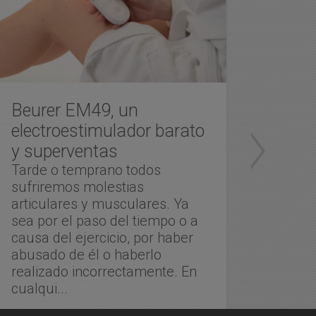
Beurer EM49, un
SP 6.
electroestimulador barato
elec
y superventas
inal
Tarde o temprano todos
de 
sufriremos molestias
Ya he
articulares y musculares. Ya
anter
sea por el paso del tiempo o a
8.0, t
causa del ejercicio, por haber
elect
abusado de él o haberlo
del m
realizado incorrectamente. En
lleva
cualqui...
aún n
por ell