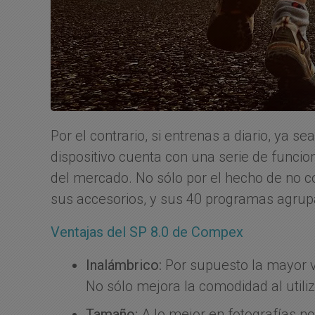
Por el contrario, si entrenas a diario, ya s
dispositivo cuenta con una serie de funcio
del mercado. No sólo por el hecho de no c
sus accesorios, y sus 40 programas agrupado
Ventajas del SP 8.0 de Compex
Inalámbrico:
Por supuesto la mayor vi
No sólo mejora la comodidad al utili
Tamaño:
A lo mejor en fotografías no