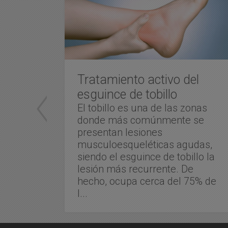
eph
Tratamiento activo del
esguince de tobillo
ach
El tobillo es una de las zonas
bre
donde más comúnmente se
s
presentan lesiones
ieron
musculoesqueléticas agudas,
ados
siendo el esguince de tobillo la
,
lesión más recurrente. De
tur...
hecho, ocupa cerca del 75% de
l...