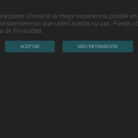
ara poder ofrecerle la mejor experiencia posible e
 consideraremos que usted acepta su uso. Puede o
ca de Privacidad
.
ACEPTAR
MÁS INFORMACIÓN
Últimos centros
Clínica Salux Badajoz
(Badajoz)
Marquina Salud
(Huesca)
Clínica Salux Huelva
(Huelva)
Clínica Kiret
(Santa Cruz de Tenerife)
Carlos Jiménez Mata
(Melilla)
Qicenter
(Málaga)