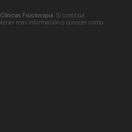
n
Clínicas Fisioterapia
. Si continúa
btener más información o conocer cómo
Últimas entradas del blog
Tratamiento activo del esguince de tobillo
Ventajas de practicar CrossFit
Beurer EM49, un electroestimulador
barato y superventas
Compex SP 8.0, el mejor
electroestimulador de 2020