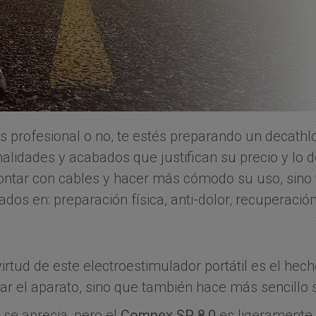
eas profesional o no, te estés preparando un decathlo
nalidades y acabados que justifican su precio y lo
ontar con cables y hacer más cómodo su uso, sino 
s en: preparación física, anti-dolor, recuperación, 
rtud de este electroestimulador portátil es el hec
zar el aparato, sino que también hace más sencillo
 se aprecia, pero el
Compex SP 8.0
es ligeramente