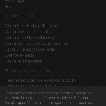
Aviso Legal
Boletín
Últimos centros
Clínica Salux Badajoz
(Badajoz)
Marquina Salud
(Huesca)
Clínica Salux Huelva
(Huelva)
Clínica Kiret
(Santa Cruz de Tenerife)
Carlos Jiménez Mata
(Melilla)
Qicenter
(Málaga)
Clínica Riosal
(Madrid)
Últimas entradas del blog
Tratamiento activo del esguince de tobillo
Ventajas de practicar CrossFit
Beurer EM49, un electroestimulador barato y
Utilizamos cookies propias y de terceros para poder
superventas
ofrecerle la mejor experiencia posible en
Clínicas
Fisioterapia
. Si continúa navegando sin cambiar su
Compex SP 8.0, el mejor electroestimulador de 2020