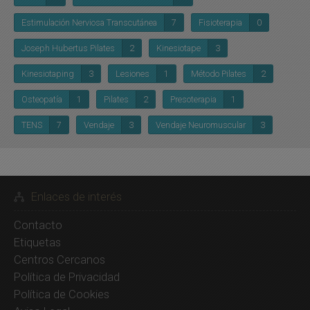
Estimulación Nerviosa Transcutánea
7
Fisioterapia
0
Joseph Hubertus Pilates
2
Kinesiotape
3
Kinesiotaping
3
Lesiones
1
Método Pilates
2
Osteopatía
1
Pilates
2
Presoterapia
1
TENS
7
Vendaje
3
Vendaje Neuromuscular
3
Enlaces de interés
Contacto
Etiquetas
Centros Cercanos
Política de Privacidad
Política de Cookies