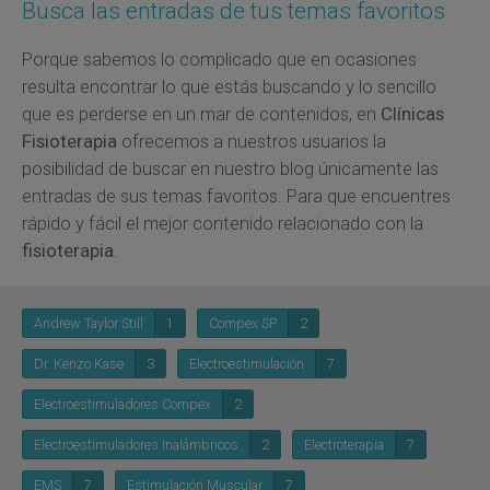
Busca las entradas de tus temas favoritos
Porque sabemos lo complicado que en ocasiones
resulta encontrar lo que estás buscando y lo sencillo
que es perderse en un mar de contenidos, en
Clínicas
Fisioterapia
ofrecemos a nuestros usuarios la
posibilidad de buscar en nuestro blog únicamente las
entradas de sus temas favoritos. Para que encuentres
rápido y fácil el mejor contenido relacionado con la
fisioterapia
.
Andrew Taylor Still
1
Compex SP
2
Dr. Kenzo Kase
3
Electroestimulación
7
Electroestimuladores Compex
2
Electroestimuladores Inalámbricos
2
Electroterapia
7
EMS
7
Estimulación Muscular
7