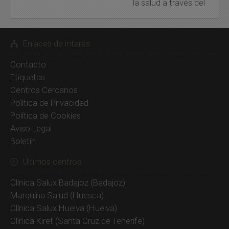
la salud a través del
Melilla
(1)
El Cerro de
Andévalo
(0)
Murcia
(1)
El Granado
(0)
Navarra
(2)
Enlaces de interés
Encinasola
(0)
Ourense
(3)
Escacena del
Palencia
(0)
Contacto
Campo
(0)
Pontevedra
(0)
Etiquetas
Gibraleón
(0)
Salamanca
(0)
Centros Cercanos
Higuera de la
Sierra
(0)
Santa Cruz de
Política de Privacidad
Tenerife
(1)
Hinojos
(0)
Política de Cookies
Segovia
(0)
Isla Cristina
(0)
Aviso Legal
Sevilla
(1)
Boletín
Jabugo
(0)
Soria
(1)
La Palma del
Últimos centros
Condado
(0)
Tarragona
(1)
Lepe
(0)
Teruel
(1)
Clínica Salux Badajoz
(Badajoz)
Linares de la
Toledo
(1)
Marquina Salud
(Huesca)
Sierra
(0)
Valencia
(8)
Clínica Salux Huelva
(Huelva)
Lucena del
Valladolid
(1)
Puerto
(0)
Clínica Kiret
(Santa Cruz de Tenerife)
Vizcaya
(1)