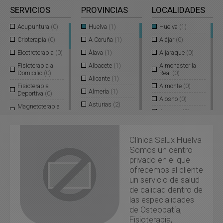
SERVICIOS
PROVINCIAS
LOCALIDADES
Acupuntura
(0)
Huelva
(1)
Huelva
(1)
Crioterapia
(0)
A Coruña
(1)
Alájar
(0)
Electroterapia
(0)
Álava
(1)
Aljaraque
(0)
Fisioterapia a
Albacete
(1)
Almonaster la
Domicilio
(0)
Real
(0)
Alicante
(1)
Fisioterapia
Almonte
(0)
Almería
(1)
Deportiva
(0)
Alosno
(0)
Asturias
(2)
Magnetoterapia
Aracena
(0)
(0)
Ávila
(2)
Aroche
(0)
Masajes
(0)
Badajoz
(2)
Arroyomolinos
Clínica Salux Huelva
Mecanoterapia
Baleares
(1)
de León
(0)
(0)
Somos un centro
Barcelona
(1)
Ayamonte
(0)
privado en el que
Nutrición
Deportiva
(0)
ofrecemos al cliente
Burgos
(1)
Beas
(0)
un servicio de salud
Osteopatía
(0)
Cáceres
(1)
Berrocal
(0)
de calidad dentro de
Ozonoterapia
(0)
Cádiz
(1)
Bonares
(0)
las especialidades
Pilates
(0)
Cantabria
(1)
de Osteopatía,
Cabezas Rubias
(0)
Fisioterapia,
Presoterapia
(0)
Castellón
(1)