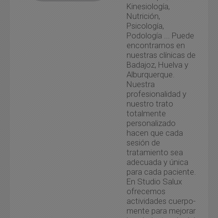
Kinesiología,
Cala
(0)
Radiofrecuencia
Ceuta
(1)
Nutrición,
(0)
Calañas
(0)
Ciudad Real
(0)
Psicología,
Terapias
Campofrío
(0)
Podología ... Puede
Córdoba
(0)
Manuales
(0)
encontrarnos en
Cañaveral de
Cuenca
(0)
Termoterapia
(0)
León
(0)
nuestras clínicas de
Girona
(0)
Ultrasonidos
(0)
Badajoz, Huelva y
Cartaya
(0)
Alburquerque.
Granada
(1)
Vendaje
Castaño del
Neuromuscular
Nuestra
Robledo
(0)
Guadalajara
(1)
(0)
profesionalidad y
Chucena
(0)
Guipúzcoa
(0)
nuestro trato
Corteconcepción
Huesca
(1)
totalmente
(0)
personalizado
Jaén
(0)
Cortegana
(0)
hacen que cada
La Rioja
(2)
sesión de
Cortelazor
(0)
Las Palmas
(0)
tratamiento sea
Cumbres de
adecuada y única
León
(0)
Enmedio
(0)
para cada paciente.
Lérida
(0)
Cumbres de San
En Studio Salux
Bartolomé
(0)
Lugo
(0)
ofrecemos
Cumbres
actividades cuerpo-
Madrid
(1)
Mayores
(0)
mente para mejorar
Málaga
(1)
El Almendro
(0)