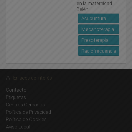
en la maternidad
Belén.
Acupuntura
Mecanoterapia
Presoterapia
Radiofrecuencia
Enlaces de interés
Contacto
Etiquetas
Centros Cercanos
Política de Privacidad
Política de Cookies
Aviso Legal