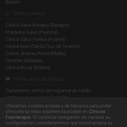
Boletín
Últimos centros
Clínica Salux Badajoz
(Badajoz)
Marquina Salud
(Huesca)
Clínica Salux Huelva
(Huelva)
Clínica Kiret
(Santa Cruz de Tenerife)
Carlos Jiménez Mata
(Melilla)
Qicenter
(Málaga)
Clínica Riosal
(Madrid)
Últimas entradas del blog
Tratamiento activo del esguince de tobillo
Ventajas de practicar CrossFit
Beurer EM49, un electroestimulador barato y
Utilizamos cookies propias y de terceros para poder
superventas
ofrecerle la mejor experiencia posible en
Clínicas
Fisioterapia
. Si continúa navegando sin cambiar su
Compex SP 8.0, el mejor electroestimulador de 2020
configuración, consideraremos que usted acepta su
SP 6.0, el electroestimulador inalámbrico más barato de