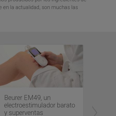
 en la actualidad, son muchas las
Beurer EM49, un
Comp
electroestimulador barato
elec
y superventas
202