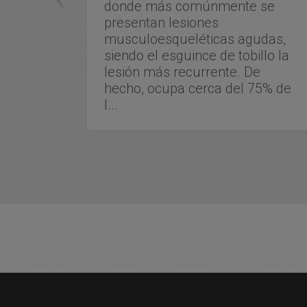
bre
donde más comúnmente se
s
presentan lesiones
ieron
musculoesqueléticas agudas,
ados
siendo el esguince de tobillo la
,
lesión más recurrente. De
tur...
hecho, ocupa cerca del 75% de
l...