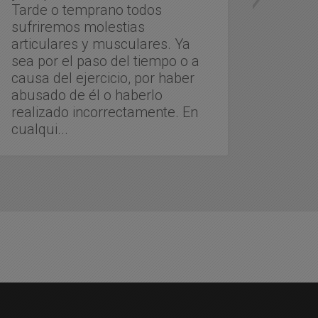
Tarde o temprano todos
Si no 
sufriremos molestias
elect
articulares y musculares. Ya
que c
sea por el paso del tiempo o a
tu cu
causa del ejercicio, por haber
rendi
abusado de él o haberlo
pelícu
realizado incorrectamente. En
nada 
cualqui...