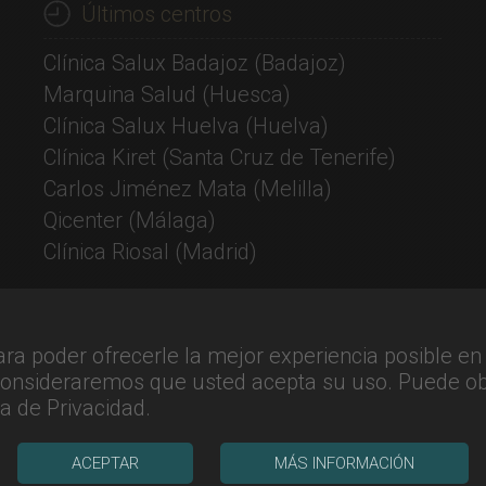
Últimos centros
Clínica Salux Badajoz
(Badajoz)
Marquina Salud
(Huesca)
Clínica Salux Huelva
(Huelva)
Clínica Kiret
(Santa Cruz de Tenerife)
Carlos Jiménez Mata
(Melilla)
Qicenter
(Málaga)
Clínica Riosal
(Madrid)
ara poder ofrecerle la mejor experiencia posible e
 consideraremos que usted acepta su uso. Puede o
ca de Privacidad
.
ACEPTAR
MÁS INFORMACIÓN